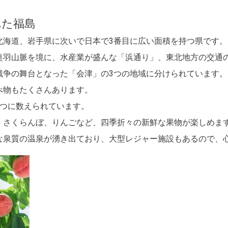
れた福島
北海道、岩手県に次いで日本で3番目に広い面積を持つ県です。
奥羽山脈を境に、水産業が盛んな「浜通り」、東北地方の交通
戦争の舞台となった「会津」の3つの地域に分けられています。
べ物もたくさんあります。
1つに数えられています。
、さくらんぼ、りんごなど、四季折々の新鮮な果物が楽しめま
な泉質の温泉が湧き出ており、大型レジャー施設もあるので、