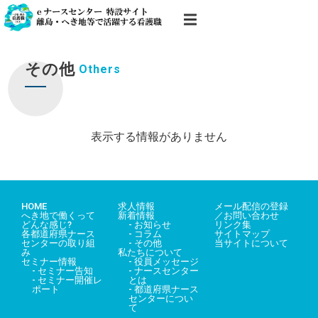
その他
Others
表示する情報がありません
HOME
求人情報
メール配信の登録
へき地で働くって
新着情報
／お問い合わせ
どんな感じ?
- お知らせ
リンク集
各都道府県ナース
- コラム
サイトマップ
センターの取り組
- その他
当サイトについて
み
私たちについて
セミナー情報
- 役員メッセージ
- セミナー告知
- ナースセンター
- セミナー開催レ
とは
ポート
- 都道府県ナース
センターについ
て