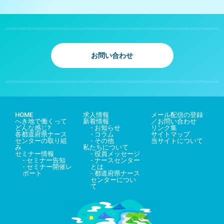
お問い合わせ
HOME
求人情報
メール配信の登録
へき地で働くって
新着情報
／お問い合わせ
どんな感じ?
- お知らせ
リンク集
各都道府県ナース
- コラム
サイトマップ
センターの取り組
- その他
当サイトについて
み
私たちについて
セミナー情報
- 役員メッセージ
- セミナー告知
- ナースセンター
- セミナー開催レ
とは
ポート
- 都道府県ナース
センターについ
て