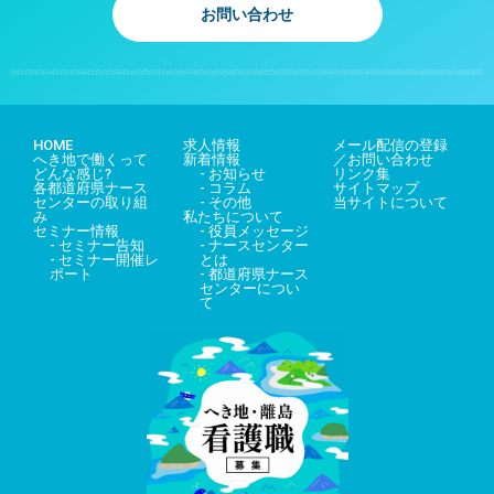
お問い合わせ
HOME
求人情報
メール配信の登録
へき地で働くって
新着情報
／お問い合わせ
どんな感じ?
- お知らせ
リンク集
各都道府県ナース
- コラム
サイトマップ
センターの取り組
- その他
当サイトについて
み
私たちについて
セミナー情報
- 役員メッセージ
- セミナー告知
- ナースセンター
- セミナー開催レ
とは
ポート
- 都道府県ナース
センターについ
て